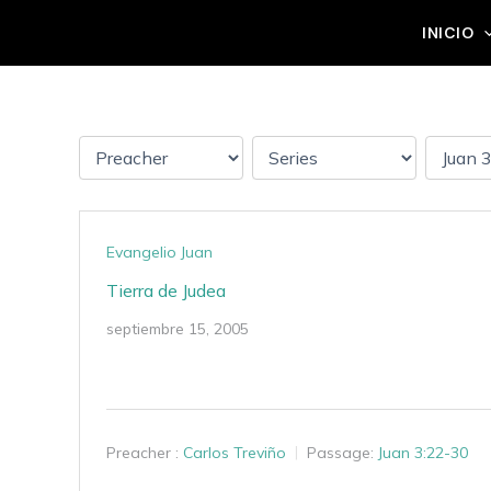
Ir
Grupo Mateo 5:14
INICIO
al
contenido
Evangelio Juan
Tierra de Judea
septiembre 15, 2005
Preacher :
Carlos Treviño
Passage:
Juan 3:22-30