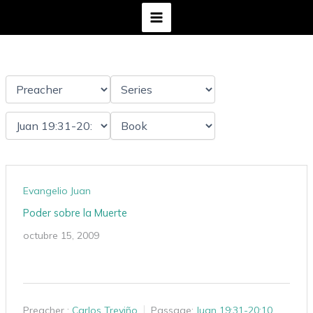
Ir
al
contenido
Evangelio Juan
Poder sobre la Muerte
octubre 15, 2009
Preacher :
Carlos Treviño
Passage:
Juan 19:31-20:10