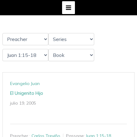
Ir
al
contenido
Evangelio Juan
El Unigenito Hijo
julio 19, 2005
Preacher :
Carlos Treviño
Passage:
Juan 1:15-18