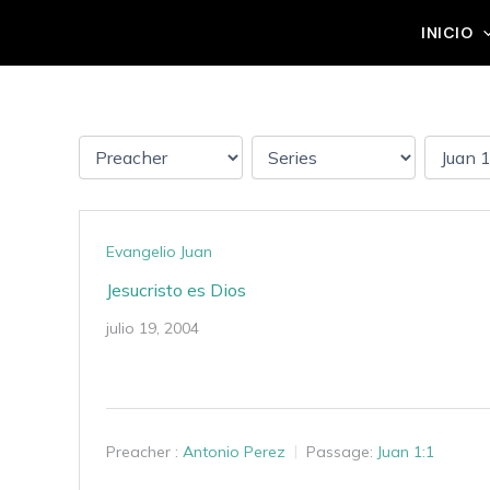
Ir
Grupo Mateo 5:14
INICIO
al
contenido
Evangelio Juan
Jesucristo es Dios
julio 19, 2004
Preacher :
Antonio Perez
Passage:
Juan 1:1