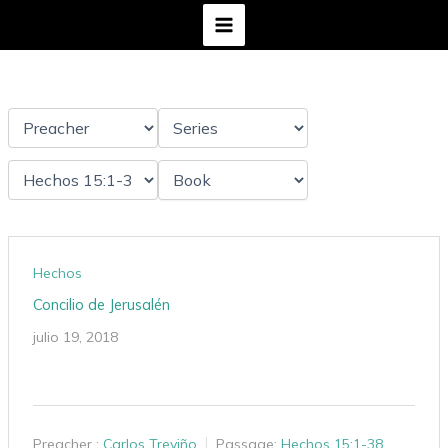
Ir
al
contenido
Hechos
Concilio de Jerusalén
julio 19, 2018
Preacher :
Carlos Treviño
Passage:
Hechos 15:1-38