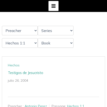
Ir
al
contenido
Hechos
Testigos de Jesucristo
julio 26, 2004
Preacher :
Antonio Perez
Passage:
Hechos 1:1