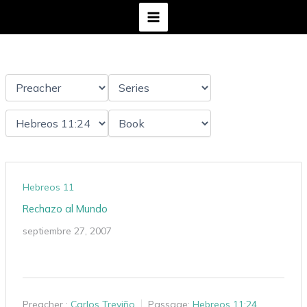
Ir
al
contenido
Hebreos 11
Rechazo al Mundo
septiembre 27, 2007
Preacher :
Carlos Treviño
Passage:
Hebreos 11:24