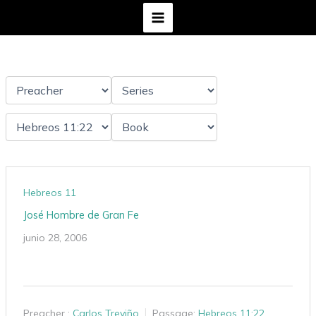
Ir
al
contenido
Hebreos 11
José Hombre de Gran Fe
junio 28, 2006
Preacher :
Carlos Treviño
Passage:
Hebreos 11:22