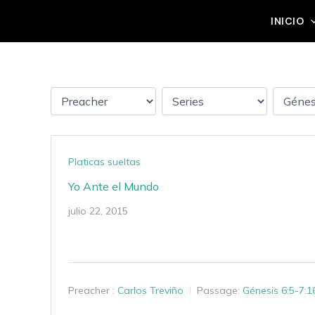
Ir
Grupo Mateo 5:14
INICIO
al
contenido
Platicas sueltas
Yo Ante el Mundo
julio 22, 2015
Preacher :
Carlos Treviño
Passage:
Génesis 6:5-7:1