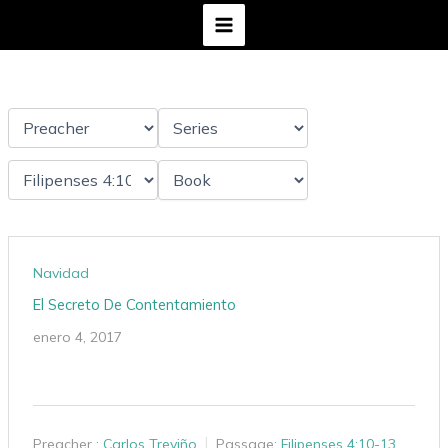
Ir
al
contenido
Navidad
El Secreto De Contentamiento
enero 4, 2017
Preacher :
Carlos Treviño
Passage:
Filipenses 4:10-13