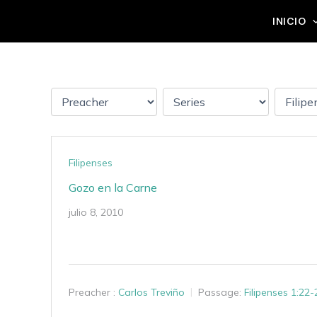
Ir
Grupo Mateo 5:14
INICIO
al
contenido
Filipenses
Gozo en la Carne
julio 8, 2010
Preacher :
Carlos Treviño
Passage:
Filipenses 1:22-