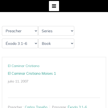
Ir
al
contenido
El Caminar Cristiano
El Caminar Cristiano Moises 1
julio 11, 2007
Preacher :
Carlos Treviño
Passage:
Éxodo 3:1-6