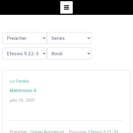
Ir
al
contenido
La Familia
Matrimonio 6
julio 15, 2007
Preacher :
Daniel Aanderud
Passage:
Efesios 5:21-33