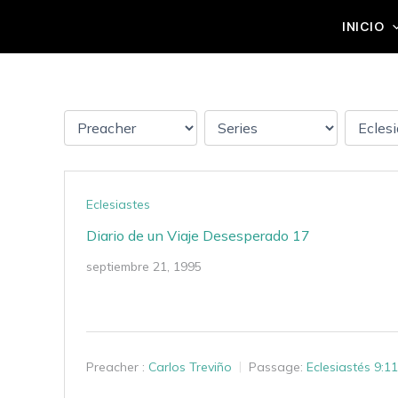
Ir
Grupo Mateo 5:14
INICIO
al
contenido
Eclesiastes
Diario de un Viaje Desesperado 17
septiembre 21, 1995
Preacher :
Carlos Treviño
Passage:
Eclesiastés 9:1