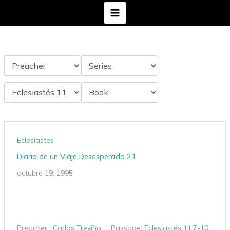
Ir
al
contenido
Eclesiastes
Diario de un Viaje Desesperado 21
octubre 19, 1995
Preacher :
Carlos Treviño
Passage:
Eclesiastés 11:7-10