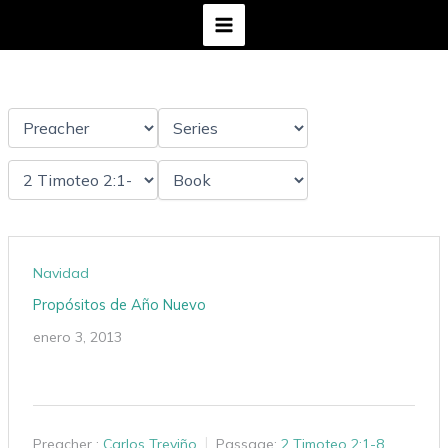
Ir
al
contenido
Navidad
Propósitos de Año Nuevo
enero 3, 2013
Preacher :
Carlos Treviño
Passage:
2 Timoteo 2:1-8