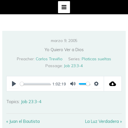
Ir
al
contenido
marzo 9, 2005
Yo Quiero Ver a Dios
Preacher:
Carlos Treviño
Series:
Platicas sueltas
Passage:
Job 23:3-4
1:02:19
PLAY
MUTE
SETTINGS
Topics:
Job 23:3-4
« Juan el Bautista
La Luz Verdadera »