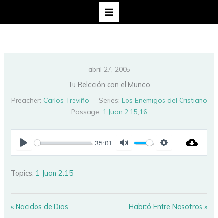
Ir
al
contenido
abril 27, 2005
Tu Relación con el Mundo
Preacher:
Carlos Treviño
Series:
Los Enemigos del Cristiano
Passage:
1 Juan 2:15
,
16
35:01
PLAY
MUTE
SETTINGS
Topics:
1 Juan 2:15
« Nacidos de Dios
Habitó Entre Nosotros »