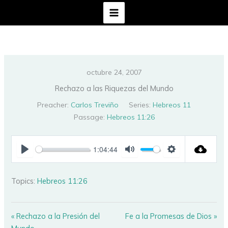
Ir
al
contenido
octubre 24, 2007
Rechazo a las Riquezas del Mundo
Preacher:
Carlos Treviño
Series:
Hebreos 11
Passage:
Hebreos 11:26
1:04:44
PLAY
MUTE
SETTINGS
Topics:
Hebreos 11:26
« Rechazo a la Presión del
Fe a la Promesas de Dios »