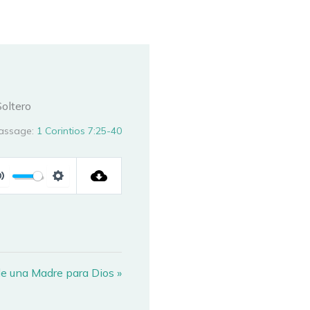
oltero
assage:
1 Corintios 7:25-40
MUTE
SETTINGS
 de una Madre para Dios »