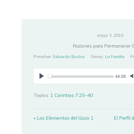
Ir
al
contenido
mayo 3, 2010
Razones para Permanecer S
Preacher:
Eduardo Bustos
Series:
La Familia
P
44:26
PLAY
Topics:
1 Corintios 7:25-40
« Los Elementos del Gozo 1
El Perfil