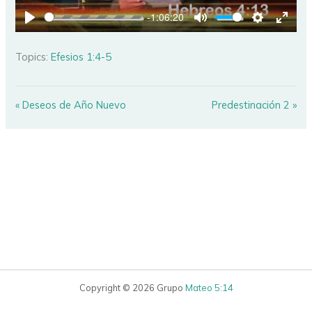
-1:06:20
PLAY
MUTE
SETTINGS
ENTE
FULL
Topics:
Efesios 1:4-5
« Deseos de Año Nuevo
Predestinación 2 »
Copyright © 2026 Grupo
Mateo 5:14