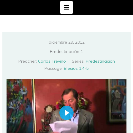
Ir
al
contenido
diciembre 29, 2012
Predestinación 1
Preacher:
Carlos Treviño
Series:
Predestinación
Passage:
Efesios 1:4-5
PLAY