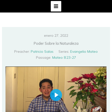
Ir
al
contenido
enero 27, 2022
Poder Sobre la Naturaleza
Preacher:
Patricio Salas
Series:
Evangelio Mateo
Passage:
Mateo 8:23-27
PLAY