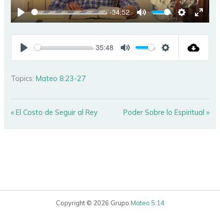
-34:52
PLAY
MUTE
SETTINGS
ENTE
FULL
35:48
PLAY
MUTE
SETTINGS
Topics:
Mateo 8:23-27
« El Costo de Seguir al Rey
Poder Sobre lo Espiritual »
Copyright © 2026 Grupo
Mateo 5:14