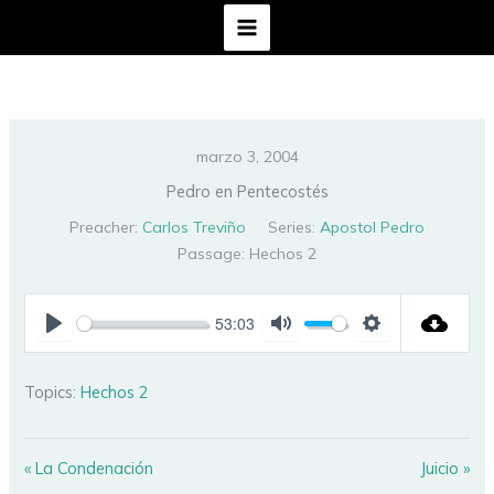
Ir
al
contenido
marzo 3, 2004
Pedro en Pentecostés
Preacher:
Carlos Treviño
Series:
Apostol Pedro
Passage:
Hechos 2
53:03
PLAY
MUTE
SETTINGS
Topics:
Hechos 2
« La Condenación
Juicio »