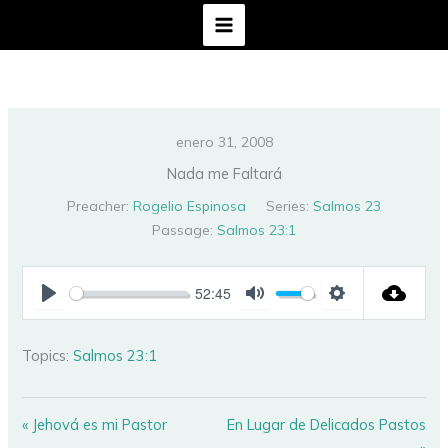
Ir
al
contenido
enero 31, 2008
Nada me Faltará
Preacher:
Rogelio Espinosa
Series:
Salmos 23
Passage:
Salmos 23:1
52:45
PLAY
MUTE
SETTINGS
Topics:
Salmos 23:1
« Jehová es mi Pastor
En Lugar de Delicados Pastos