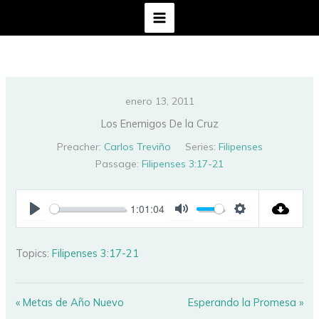
Ir
al
contenido
enero 13, 2011
Los Enemigos De la Cruz
Preacher:
Carlos Treviño
Series:
Filipenses
Passage:
Filipenses 3:17-21
1:01:04
PLAY
MUTE
SETTINGS
Topics:
Filipenses 3:17-21
« Metas de Año Nuevo
Esperando la Promesa »