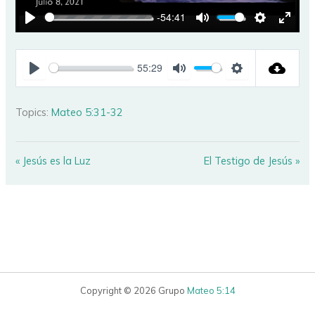
-54:41
PLAY
MUTE
SETTINGS
ENTE
FULL
55:29
PLAY
MUTE
SETTINGS
Topics:
Mateo 5:31-32
« Jesús es la Luz
El Testigo de Jesús »
Copyright © 2026 Grupo
Mateo 5:14