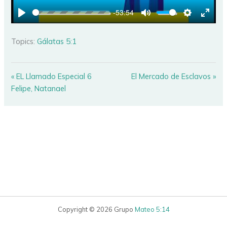
-53:54
PLAY
MUTE
SETTINGS
ENTE
FULL
Topics:
Gálatas 5:1
« EL Llamado Especial 6
El Mercado de Esclavos »
Felipe, Natanael
Copyright © 2026 Grupo
Mateo 5:14