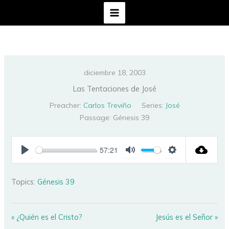
Ir
al
contenido
diciembre 18, 2003
Las Tentaciones de José
Preacher:
Carlos Treviño
Series:
José
Passage:
Génesis 39
57:21
PLAY
MUTE
SETTINGS
Topics:
Génesis 39
« ¿Quién es el Cristo?
Jesús es el Señor »