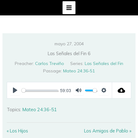
Ir
al
contenido
mayo 27, 2004
Las Señales del Fin 6
Preacher:
Carlos Treviño
Series:
Las Señales del Fin
Passage:
Mateo 24:36-51
59:03
PLAY
MUTE
SETTINGS
Topics:
Mateo 24:36-51
« Los Hijos
Los Amigos de Pablo »