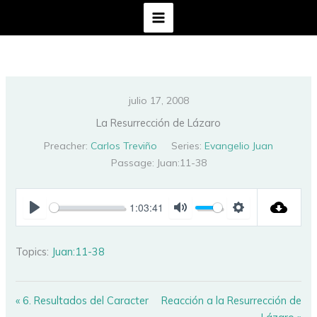
Ir
al
contenido
julio 17, 2008
La Resurrección de Lázaro
Preacher:
Carlos Treviño
Series:
Evangelio Juan
Passage:
Juan:11-38
1:03:41
PLAY
MUTE
SETTINGS
Topics:
Juan:11-38
« 6. Resultados del Caracter
Reacción a la Resurrección de