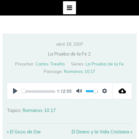
Ir
al
contenido
abril 18, 2007
La Prueba de la Fe 2
Preacher:
Carlos Treviño
Series:
La Prueba de la Fe
Passage:
Romanos 10:17
1:12:55
PLAY
MUTE
SETTINGS
Topics:
Romanos 10:17
« El Gozo de Dar
El Dinero y la Vida Cristiana »