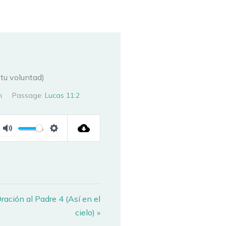
tu voluntad)
n
Passage:
Lucas 11:2
MUTE
SETTINGS
ración al Padre 4 (Así en el
cielo) »