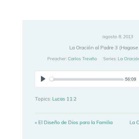
Ir
al
contenido
agosto 8, 2013
La Oración al Padre 3 (Hagase 
Preacher:
Carlos Treviño
Series:
La Oració
56:09
PLAY
Topics:
Lucas 11:2
« El Diseño de Dios para la Familia
La O