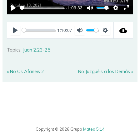
-1:09:33
PLAY
MUTE
SETTINGS
ENTE
FULL
1:10:07
PLAY
MUTE
SETTINGS
Topics:
Juan 2:23-25
« No Os Afaneis 2
No Juzguéis a los Demás »
Copyright © 2026 Grupo
Mateo 5:14