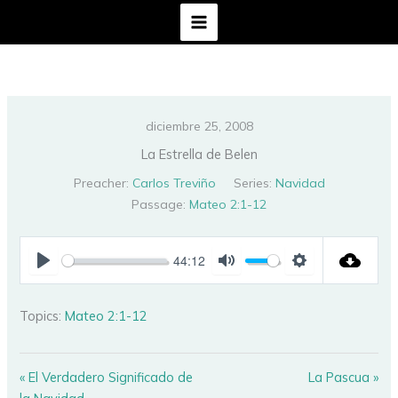
Ir
al
contenido
diciembre 25, 2008
La Estrella de Belen
Preacher:
Carlos Treviño
Series:
Navidad
Passage:
Mateo 2:1-12
44:12
PLAY
MUTE
SETTINGS
Topics:
Mateo 2:1-12
« El Verdadero Significado de
La Pascua »