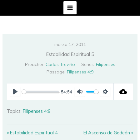
Ir
al
contenido
marzo 17, 2011
Estabilidad Espiritual 5
Preacher:
Carlos Treviño
Series:
Filipenses
Passage:
Filipenses 4:9
54:54
PLAY
MUTE
SETTINGS
Topics:
Filipenses 4:9
« Estabilidad Espiritual 4
El Ascenso de Gedeón »