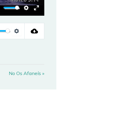
MUTE
SETTINGS
ENTER
FULLSCREEN
TE
SETTINGS
No Os Afaneís »