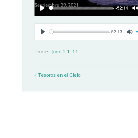
-52:14
PLAY
52:13
PLAY
MU
Topics:
Juan 2:1-11
« Tesoros en el Cielo