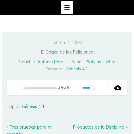
Ir
al
contenido
febrero 1, 2007
El Origen de las Religiones
Preacher:
Antonio Perez
Series:
Platicas sueltas
Passage:
Génesis 4:1
48:48
PLAY
MUTE
SETTINGS
Topics:
Génesis 4:1
« Tres pruebas para mi
Productos de la Disciplina »