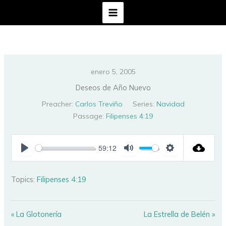
Ir
al
contenido
enero 5, 2005
Deseos de Año Nuevo
Preacher:
Carlos Treviño
Series:
Navidad
Passage:
Filipenses 4:19
59:12
PLAY
MUTE
SETTINGS
Topics:
Filipenses 4:19
« La Glotonería
La Estrella de Belén »