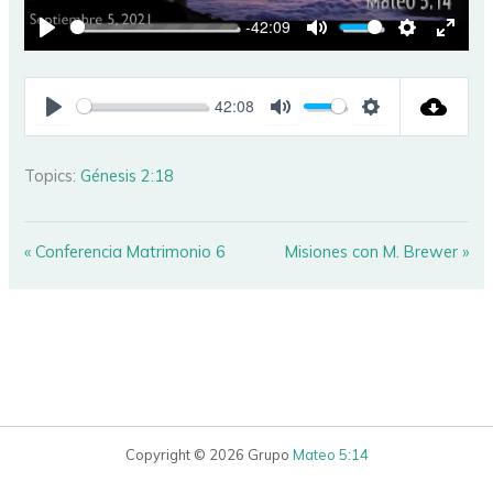
-42:09
PLAY
MUTE
SETTINGS
ENTE
FULL
42:08
PLAY
MUTE
SETTINGS
Topics:
Génesis 2:18
« Conferencia Matrimonio 6
Misiones con M. Brewer »
Copyright © 2026 Grupo
Mateo 5:14