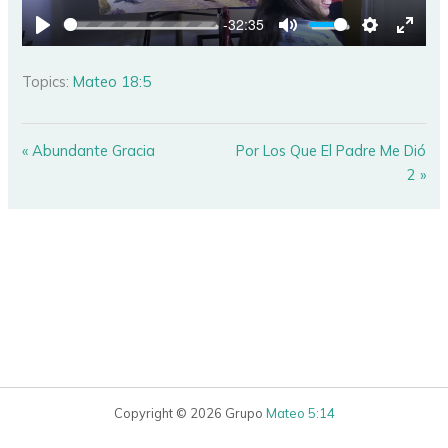
-32:35
PLAY
MUTE
SETTINGS
ENTE
FULL
Topics:
Mateo 18:5
« Abundante Gracia
Por Los Que El Padre Me Dió
2 »
Copyright © 2026 Grupo
Mateo 5:14