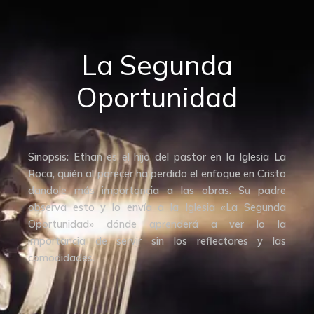
La Segunda
Oportunidad
Sinopsis: Ethan es el hijo del pastor en la Iglesia La
Roca, quién al parecer ha perdido el enfoque en Cristo
dandole más importancia a las obras. Su padre
observa esto y lo envía a la Iglesia «La Segunda
Oportunidad» dónde aprenderá a ver lo la
importancia de servir sin los reflectores y las
comodidades.