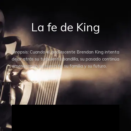
La fe de King
Sinopsis: Cuando el adolescente Brendan King intenta
dejar atrás su turbulenta pandilla, su pasado continúa
amenazando su nueva fe, su familia y su futuro.