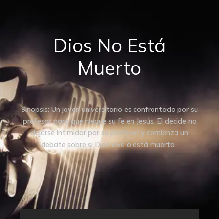
Dios No Está
Muerto
Sinopsis: Un joven universitario es confrontado por su
profesor para que niegue su fe en Jesús. El decide no
dejarse intimidar por su profesor y comienza un
debate sobre si Dios vive o está muerto.